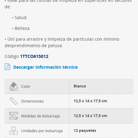
• Ideal para las rutinas de limpieza en superficies en sectores
de:
• Salud.
• Belleza.
• Útil para arrastre y limpieza de partículas con mínimo
desprendimiento de pelusa.
Código
1TTCO615012
Descargar información técnica
Blanco
Color
12,5 x 14 x 17,5 cm
Dimensiones
12,5 x 14 x 17,5 cm
Medidas de bolsa/caja
12 paquetes
Unidades por bolsa/caja