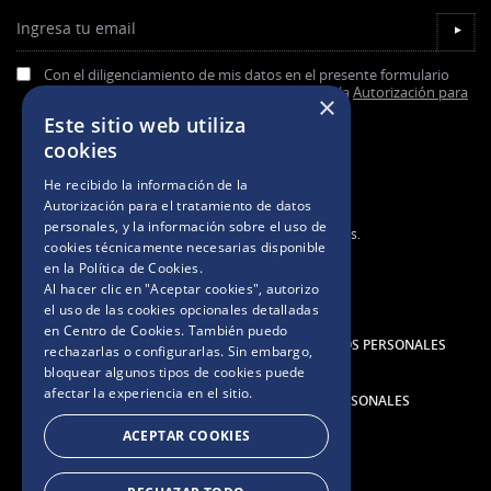
Ingresa tu email
▼
Con el diligenciamiento de mis datos en el presente formulario
acepto de forma previa, expresa e informada la
Autorización para
×
el tratamiento de datos personales.
Este sitio web utiliza
cookies
He recibido la información de la
Autorización para el tratamiento de datos
personales
, y la información sobre el uso de
2025. Todos los derechos reservados.
cookies técnicamente necesarias disponible
en la
Política de Cookies
.
Al hacer clic en "Aceptar cookies", autorizo
TÉRMINOS Y CONDICIONES
el uso de las cookies opcionales detalladas
en Centro de Cookies. También puedo
AUTORIZACIÓN PARA EL TRATAMIENTO DE DATOS PERSONALES
rechazarlas o configurarlas. Sin embargo,
bloquear algunos tipos de cookies puede
afectar la experiencia en el sitio.
POLÍTICA DE TRATAMIENTO DE DATOS PERSONALES
ACEPTAR COOKIES
AVISO DE COOKIES