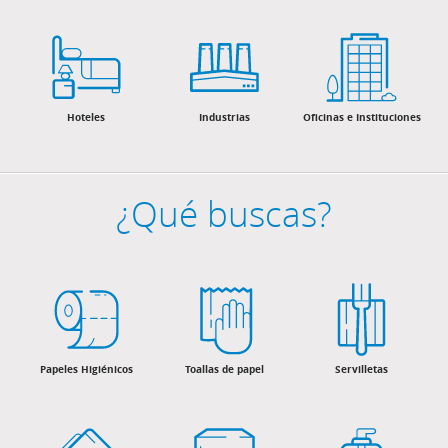
Hoteles
Industrias
Oficinas e Instituciones
¿Qué buscas?
Papeles Higiénicos
Toallas de papel
Servilletas