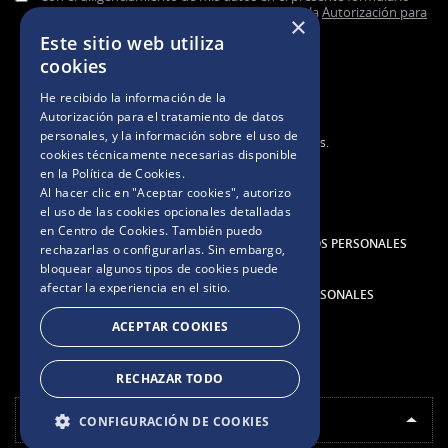
acepto de forma previa, expresa e informada la
Autorización para
×
el tratamiento de datos personales.
Este sitio web utiliza
cookies
He recibido la información de la
Autorización para el tratamiento de datos
personales
, y la información sobre el uso de
2025. Todos los derechos reservados.
cookies técnicamente necesarias disponible
en la
Política de Cookies
.
TÉRMINOS Y CONDICIONES
Al hacer clic en "Aceptar cookies", autorizo
el uso de las cookies opcionales detalladas
en Centro de Cookies. También puedo
AUTORIZACIÓN PARA EL TRATAMIENTO DE DATOS PERSONALES
rechazarlas o configurarlas. Sin embargo,
bloquear algunos tipos de cookies puede
afectar la experiencia en el sitio.
POLÍTICA DE TRATAMIENTO DE DATOS PERSONALES
ACEPTAR COOKIES
AVISO DE COOKIES
RECHAZAR TODO
ELIGE TU PAÍS
CONFIGURACIÓN DE COOKIES