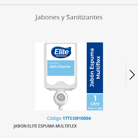
Jabones y Sanitizantes
Código
1TTCO910004
JABON ELITE ESPUMA MULTIFLEX
JAB