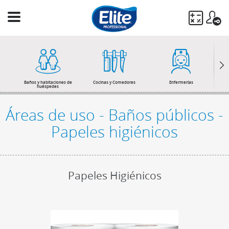
Ingresa
tu
búsqueda
BUSCAR
Baños y habitaciones de
Cocinas y Comedores
Enfermerías
huéspedes
Áreas de uso - Baños públicos -
Papeles higiénicos
Papeles Higiénicos