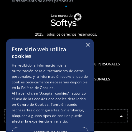
el tratamiento de datos personales.
2025. Todos los derechos reservados.
×
Este sitio web utiliza
TÉRMINOS Y CONDICIONES
cookies
AUTORIZACIÓN PARA EL TRATAMIENTO DE DATOS PERSONALES
He recibido la información de la
Autorización para el tratamiento de datos
personales
, y la información sobre el uso de
POLÍTICA DE TRATAMIENTO DE DATOS PERSONALES
cookies técnicamente necesarias disponible
en la
Política de Cookies
.
Al hacer clic en "Aceptar cookies", autorizo
AVISO DE COOKIES
el uso de las cookies opcionales detalladas
en Centro de Cookies. También puedo
rechazarlas o configurarlas. Sin embargo,
bloquear algunos tipos de cookies puede
ELIGE TU PAÍS
afectar la experiencia en el sitio.