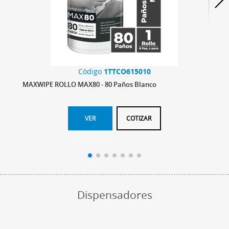
Código
1TTCO615010
MAXWIPE ROLLO MAX80 - 80 Paños Blanco
MAX
VER
COTIZAR
Dispensadores